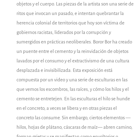
objetos y el cuerpo. Las piezas de la artista son una serie de
ritos que invocan un pasado, e intentan quebrantar la
herencia colonial de territorios que hoy son víctima de
gobiernos racistas, liderados por la corrupción y
sumergidos en prácticas neoliberales. Boror Bor ha creado
un puente entre el cemento y la reinvidación de objetos
lavados por el consumo y el extractivismo de una cultura
desplazada e invisibilizada. Esta exposición está
compuesta por un video y una serie de esculturas en las
que vemos los escombros, las raíces, y cómo los hilos y el
cemento se entretejen. En las esculturas el hilo se hunde
en el concreto, a veces se libera y en otras piezas el
concreto las consume. Sin embargo, ciertos elementos —
hilos, hojas de plátano, cáscaras de maíz— abren camino,
forman grietas y se manifiestan como envoltorios o