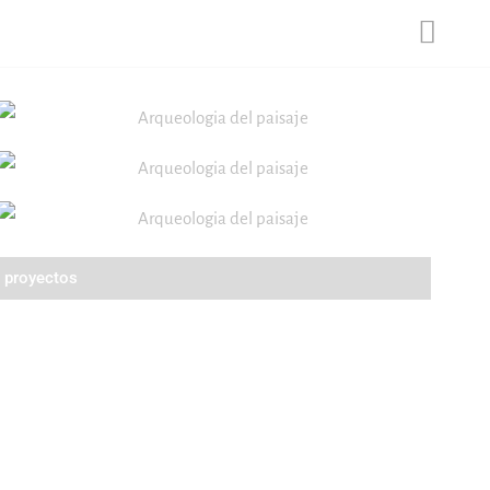
Main
Menu
s proyectos